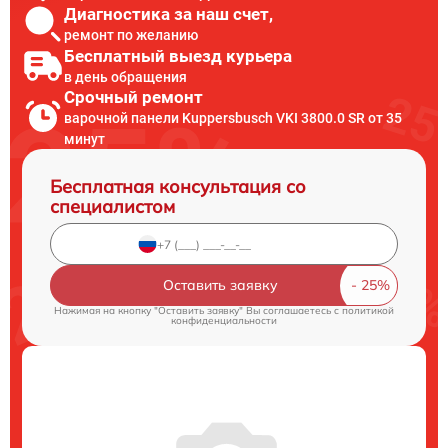
Диагностика за наш счет,
ремонт по желанию
Бесплатный выезд курьера
в день обращения
Срочный ремонт
варочной панели Kuppersbusch VKI 3800.0 SR от 35
минут
Бесплатная консультация со
специалистом
Оставить заявку
Нажимая на кнопку "Оставить заявку" Вы соглашаетесь c
политикой
конфиденциальности