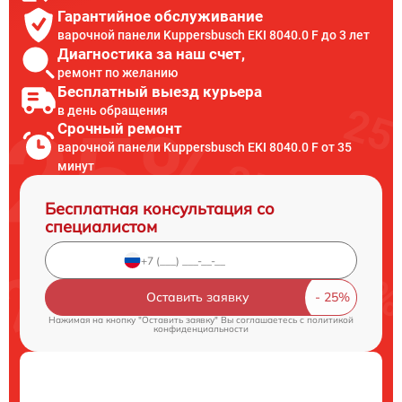
Гарантийное обслуживание
варочной панели Kuppersbusch EKI 8040.0 F до 3 лет
Диагностика за наш счет,
ремонт по желанию
Бесплатный выезд курьера
в день обращения
Срочный ремонт
варочной панели Kuppersbusch EKI 8040.0 F от 35
минут
Бесплатная консультация со
специалистом
Оставить заявку
Нажимая на кнопку "Оставить заявку" Вы соглашаетесь c
политикой
конфиденциальности