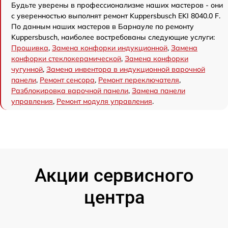
Будьте уверены в профессионализме наших мастеров - они
с уверенностью выполнят ремонт Kuppersbusch EKI 8040.0 F.
По данным наших мастеров в Барнауле по ремонту
Kuppersbusch, наиболее востребованы следующие услуги:
Прошивка
,
Замена конфорки индукционной
,
Замена
конфорки стеклокерамической
,
Замена конфорки
чугунной
,
Замена инвентора в индукционной варочной
панели
,
Ремонт сенсора
,
Ремонт переключателя
,
Разблокировка варочной панели
,
Замена панели
управления
,
Ремонт модуля управления
.
Акции сервисного
центра