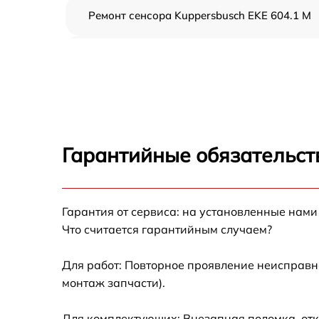
Ремонт сенсора Kuppersbusch EKE 604.1 M
Ремонт переключателя Kuppersbusch EKE
604.1 M
Разблокировка варочной панели
Kuppersbusch EKE 604.1 M
Замена панели управления Kuppersbusch
EKE 604.1 M
Гарантийные обязательст
Ремонт модуля управления Kuppersbusch
EKE 604.1 M
Гарантия от сервиса: на установленные нами
Замена сенсора Kuppersbusch EKE 604.1 M
Что считается гарантийным случаем?
Для работ: Повторное проявление неисправн
монтаж запчасти).
Для комплектующих: Внезапная поломка, отк