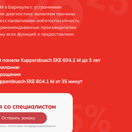
 M в Барнауле с устранением
м диагностику, выявляем причины
восстанавливаем работоспособность
и рекомендованные производителем
рку всех функций и предоставляем
 панели Kuppersbusch EKE 604.1 M до 3 лет
 желанию
бращения
persbusch EKE 604.1 M от 35 минут
я со специалистом
Оставить заявку
есь c
политикой конфиденциальности