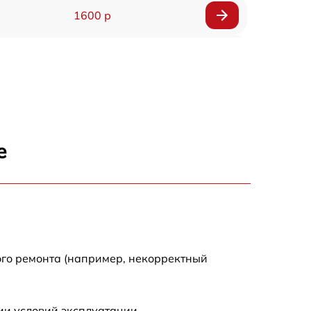
1600 р
750 р
600 р
1600 р
е
1900 р
1600 р
ого ремонта (например, некорректный
ии условий эксплуатации.