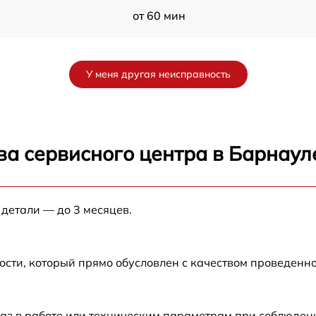
от 60 мин
от 60 мин
У меня другая неисправность
от 60 мин
от 60 мин
ва сервисного центра в Барнаул
от 60 мин
 детали — до 3 месяцев.
от 60 мин
ости, который прямо обусловлен с качеством проведенн
аз в работе или техническим параметрам при соблюден