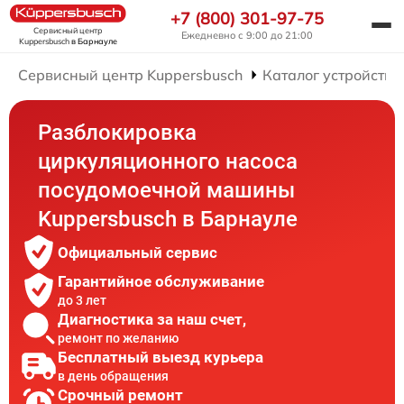
+7 (800) 301-97-75
Сервисный центр
Ежедневно с 9:00 до 21:00
Kuppersbusch
в Барнауле
Сервисный центр Kuppersbusch
Каталог устройств
Разблокировка
циркуляционного насоса
посудомоечной машины
Kuppersbusch в Барнауле
Официальный сервис
Гарантийное обслуживание
до 3 лет
Диагностика за наш счет,
ремонт по желанию
Бесплатный выезд курьера
в день обращения
Срочный ремонт