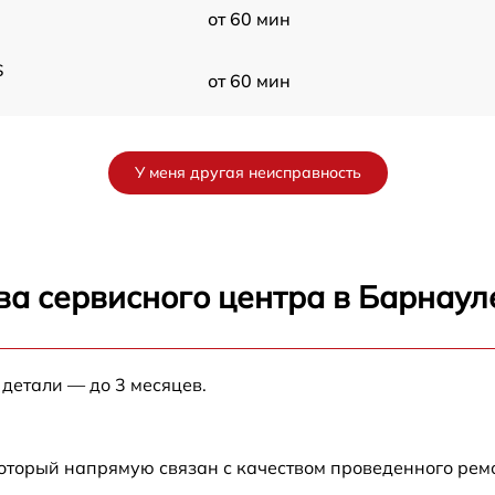
от 60 мин
S
от 60 мин
от 60 мин
У меня другая неисправность
от 60 мин
от 60 мин
ва сервисного центра в Барнаул
от 60 мин
 детали — до 3 месяцев.
от 60 мин
который напрямую связан с качеством проведенного ре
от 60 мин