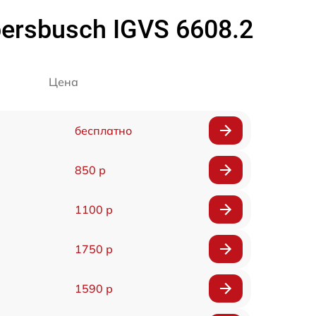
rsbusch IGVS 6608.2
Цена
бесплатно
850 р
1100 р
1750 р
1590 р