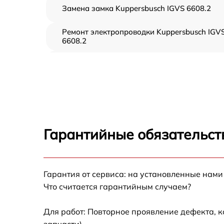
Замена замка Kuppersbusch IGVS 6608.2
Ремонт электропроводки Kuppersbusch IGV
6608.2
Замена шнура питания Kuppersbusch IGVS
6608.2
Корпусный ремонт (замена резинок,
креплений, кнопок) Kuppersbusch IGVS
6608.2
Ремонт платы управления (восстановление)
Гарантийные обязательст
Kuppersbusch IGVS 6608.2
Замена заливного клапана Kuppersbusch
IGVS 6608.2
Гарантия от сервиса: на установленные нами
Замена панели управления Kuppersbusch
Что считается гарантийным случаем?
IGVS 6608.2
Замена расходомера Kuppersbusch IGVS
Для работ: Повторное проявление дефекта, 
6608.2
запчасти).