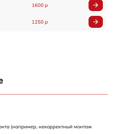
1600 р
1250 р
1000 р
850 р
2590 р
е
1550 р
1550 р
монта (например, некорректный монтаж
1600 р