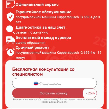
Официальный сервис
Гарантийное обслуживание
посудомоечной машины Kuppersbusch IG 659.4 до 3
лет
Диагностика за наш счет,
ремонт по желанию
Бесплатный выезд курьера
в день обращения
Срочный ремонт
посудомоечной машины Kuppersbusch IG 659.4 от 35
минут
Бесплатная консультация со
специалистом
Оставить заявку
Нажимая на кнопку "Оставить заявку" Вы соглашаетесь c
политикой
конфиденциальности