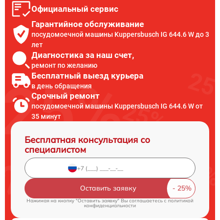
Официальный сервис
Гарантийное обслуживание
посудомоечной машины Kuppersbusch IG 644.6 W до 3
лет
Диагностика за наш счет,
ремонт по желанию
Бесплатный выезд курьера
в день обращения
Срочный ремонт
посудомоечной машины Kuppersbusch IG 644.6 W от
35 минут
Бесплатная консультация со
специалистом
Оставить заявку
Нажимая на кнопку "Оставить заявку" Вы соглашаетесь c
политикой
конфиденциальности