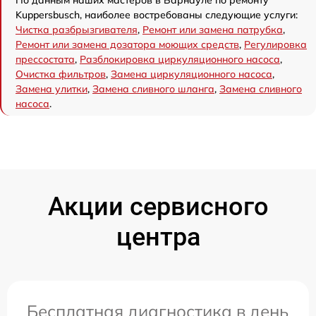
По данным наших мастеров в Барнауле по ремонту
Kuppersbusch, наиболее востребованы следующие услуги:
Чистка разбрызгивателя
,
Ремонт или замена патрубка
,
Ремонт или замена дозатора моющих средств
,
Регулировка
прессостата
,
Разблокировка циркуляционного насоса
,
Очистка фильтров
,
Замена циркуляционного насоса
,
Замена улитки
,
Замена сливного шланга
,
Замена сливного
насоса
.
Акции сервисного
центра
Бесплатная диагностика в день