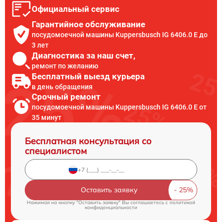
Официальный сервис
Гарантийное обслуживание
посудомоечной машины Kuppersbusch IG 6406.0 E до
3 лет
Диагностика за наш счет,
ремонт по желанию
Бесплатный выезд курьера
в день обращения
Срочный ремонт
посудомоечной машины Kuppersbusch IG 6406.0 E от
35 минут
Бесплатная консультация со
специалистом
Оставить заявку
Нажимая на кнопку "Оставить заявку" Вы соглашаетесь c
политикой
конфиденциальности