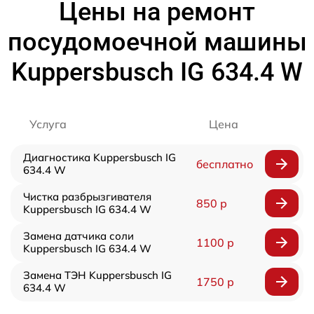
Цены на ремонт
посудомоечной машины
Kuppersbusch IG 634.4 W
Услуга
Цена
Диагностика Kuppersbusch IG
бесплатно
634.4 W
Чистка разбрызгивателя
850 р
Kuppersbusch IG 634.4 W
Замена датчика соли
1100 р
Kuppersbusch IG 634.4 W
Замена ТЭН Kuppersbusch IG
1750 р
634.4 W