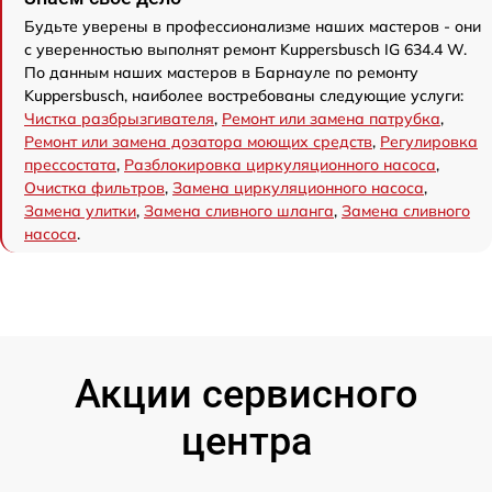
Будьте уверены в профессионализме наших мастеров - они
с уверенностью выполнят ремонт Kuppersbusch IG 634.4 W.
По данным наших мастеров в Барнауле по ремонту
Kuppersbusch, наиболее востребованы следующие услуги:
Чистка разбрызгивателя
,
Ремонт или замена патрубка
,
Ремонт или замена дозатора моющих средств
,
Регулировка
прессостата
,
Разблокировка циркуляционного насоса
,
Очистка фильтров
,
Замена циркуляционного насоса
,
Замена улитки
,
Замена сливного шланга
,
Замена сливного
насоса
.
Акции сервисного
центра