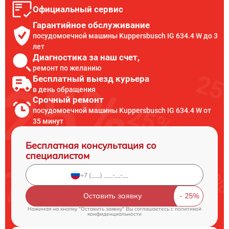
Официальный сервис
Гарантийное обслуживание
посудомоечной машины Kuppersbusch IG 634.4 W до 3
лет
Диагностика за наш счет,
ремонт по желанию
Бесплатный выезд курьера
в день обращения
Срочный ремонт
посудомоечной машины Kuppersbusch IG 634.4 W от
35 минут
Бесплатная консультация со
специалистом
Оставить заявку
Нажимая на кнопку "Оставить заявку" Вы соглашаетесь c
политикой
конфиденциальности