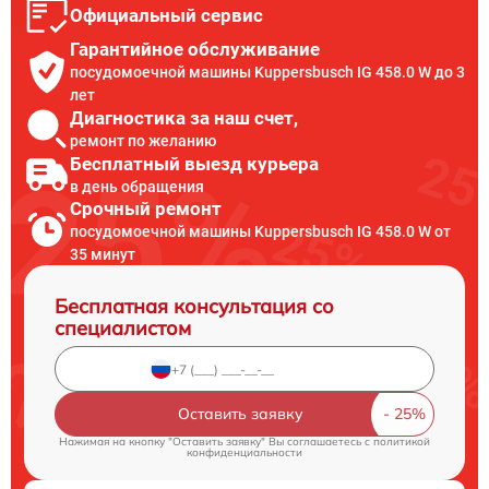
Официальный сервис
Гарантийное обслуживание
посудомоечной машины Kuppersbusch IG 458.0 W до 3
лет
Диагностика за наш счет,
ремонт по желанию
Бесплатный выезд курьера
в день обращения
Срочный ремонт
посудомоечной машины Kuppersbusch IG 458.0 W от
35 минут
Бесплатная консультация со
специалистом
Оставить заявку
Нажимая на кнопку "Оставить заявку" Вы соглашаетесь c
политикой
конфиденциальности