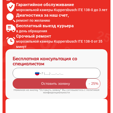
Гарантийное обслуживание
морозильной камеры Kuppersbusch ITE 138-0 до 3 лет
Диагностика за наш счет,
ремонт по желанию
Бесплатный выезд курьера
в день обращения
Срочный ремонт
морозильной камеры Kuppersbusch ITE 138-0 от 35
минут
Бесплатная консультация со
специалистом
Оставить заявку
Нажимая на кнопку "Оставить заявку" Вы соглашаетесь c
политикой
конфиденциальности