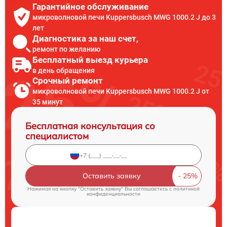
Гарантийное обслуживание
микроволновой печи Kuppersbusch MWG 1000.2 J до 3
лет
Диагностика за наш счет,
ремонт по желанию
Бесплатный выезд курьера
в день обращения
Срочный ремонт
микроволновой печи Kuppersbusch MWG 1000.2 J от
35 минут
Бесплатная консультация со
специалистом
Оставить заявку
Нажимая на кнопку "Оставить заявку" Вы соглашаетесь c
политикой
конфиденциальности