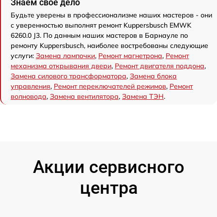
Знаем свое дело
Будьте уверены в профессионализме наших мастеров - они
с уверенностью выполнят ремонт Kuppersbusch EMWK
6260.0 J3. По данным наших мастеров в Барнауле по
ремонту Kuppersbusch, наиболее востребованы следующие
услуги:
Замена лампочки
,
Ремонт магнетрона
,
Ремонт
механизма открывания двери
,
Ремонт двигателя поддона
,
Замена силового трансформатора
,
Замена блока
управления
,
Ремонт переключателей режимов
,
Ремонт
волновода
,
Замена вентилятора
,
Замена ТЭН
.
Акции сервисного
центра