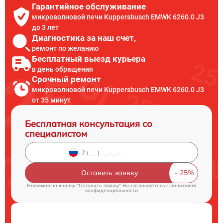
Гарантийное обслуживание
микроволновой печи Kuppersbusch EMWK 6260.0 J3
до 3 лет
Диагностика за наш счет,
ремонт по желанию
Бесплатный выезд курьера
в день обращения
Срочный ремонт
микроволновой печи Kuppersbusch EMWK 6260.0 J3
от 35 минут
Бесплатная консультация со
специалистом
Оставить заявку
Нажимая на кнопку "Оставить заявку" Вы соглашаетесь c
политикой
конфиденциальности