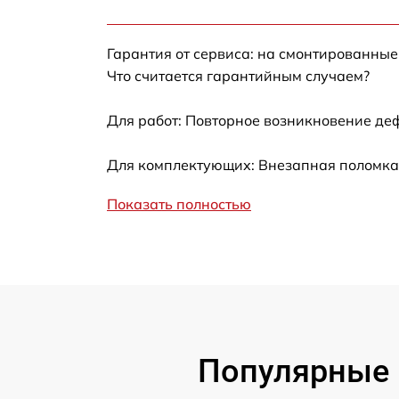
6600.0 AX
Замена термодатчика Kuppersbusch EEH
Гарантия от сервиса: на смонтированны
6600.0 AX
Что считается гарантийным случаем?
Замена панели управления Kuppersbusch
EEH 6600.0 AX
Для работ: Повторное возникновение де
Для комплектующих: Внезапная поломка,
Показать полностью
Популярные 