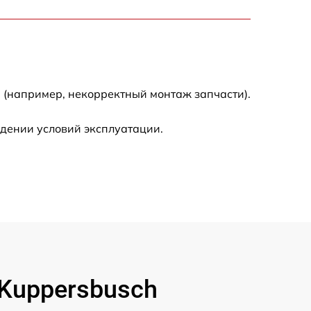
500 р
900 р
1500 р
 (например, некорректный монтаж запчасти).
дении условий эксплуатации.
Kuppersbusch