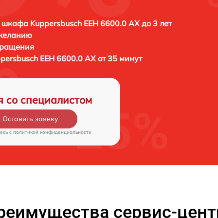
 шкафа Kuppersbusch EEH 6600.0 AX до 3 лет
 желанию
бращения
persbusch EEH 6600.0 AX от 35 минут
я со специалистом
Оставить заявку
есь c
политикой конфиденциальности
реимущества сервис-цент