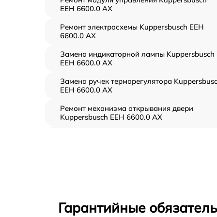
EEH 6600.0 AX
Ремонт электросхемы Kuppersbusch EEH
6600.0 AX
Замена индикаторной лампы Kuppersbusch
EEH 6600.0 AX
Замена ручек терморегулятора Kuppersbus
EEH 6600.0 AX
Ремонт механизма открывания двери
Kuppersbusch EEH 6600.0 AX
Замена ТЭН Kuppersbusch EEH 6600.0 AX
Замена таймера Kuppersbusch EEH 6600.0
AX
Замена предохранителя Kuppersbusch EEH
6600.0 AX
Гарантийные обязатель
Замена шнура питания Kuppersbusch EEH