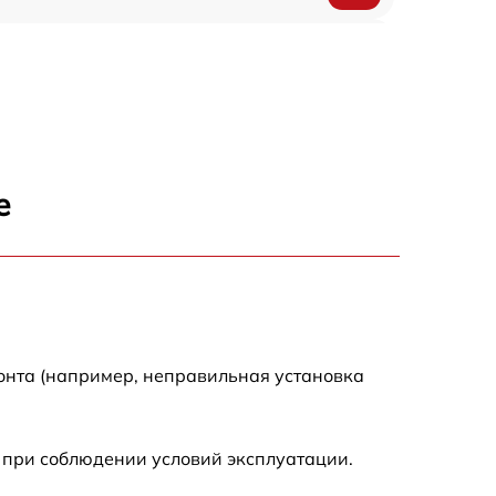
1200 р
500 р
700 р
е
500 р
900 р
1500 р
онта (например, неправильная установка
 при соблюдении условий эксплуатации.