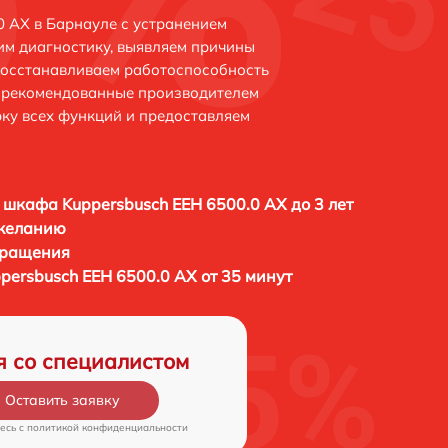
0 AX в Барнауле с устранением
м диагностику, выявляем причины
восстанавливаем работоспособность
и рекомендованные производителем
рку всех функций и предоставляем
 шкафа Kuppersbusch EEH 6500.0 AX до 3 лет
 желанию
бращения
persbusch EEH 6500.0 AX от 35 минут
я со специалистом
Оставить заявку
есь c
политикой конфиденциальности