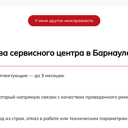
от 60 мин
У меня другая неисправность
от 60 мин
от 60 мин
ва сервисного центра в Барнаул
от 60 мин
мплектующие — до 3 месяцев.
от 60 мин
от 60 мин
который напрямую связан с качеством проведенного рем
из строя, отказ в работе или техническим параметрам