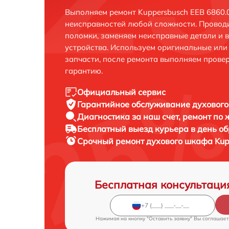
Выполняем ремонт Kuppersbusch EEB 6860.0
неисправностей любой сложности. Проводи
поломки, заменяем неисправные детали и 
устройства. Используем оригинальные ил
запчасти, после ремонта выполняем прове
гарантию.
Официальный сервис
Гарантийное обслуживание
духового
Диагностика за наш счет,
ремонт по
Бесплатный выезд курьера
в день о
Срочный ремонт
духового шкафа Kupp
Бесплатная консультаци
Нажимая на кнопку "Оставить заявку" Вы соглашает