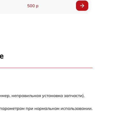
500 р
1200 р
500 р
700 р
е
500 р
900 р
1500 р
имер, неправильная установка запчасти).
 параметрам при нормальном использовании.