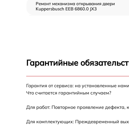
Ремонт механизма открывания двери
Kuppersbusch EEB 6860.0 JX3
Замена ТЭН Kuppersbusch EEB 6860.0 JX3
Замена таймера Kuppersbusch EEB 6860.0
JX3
Замена предохранителя Kuppersbusch EEB
6860.0 JX3
Гарантийные обязательст
Замена шнура питания Kuppersbusch EEB
6860.0 JX3
Замена термодатчика Kuppersbusch EEB
Гарантия от сервиса: на установленные нами
6860.0 JX3
Что считается гарантийным случаем?
Замена панели управления Kuppersbusch
EEB 6860.0 JX3
Для работ: Повторное проявление дефекта, 
Для комплектующих: Преждевременный выход