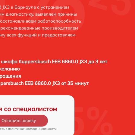
 JX3 в Барнауле с устранением
м диагностику, выявляем причины
восстанавливаем работоспособность
и рекомендованные производителем
рку всех функций и предоставляем
 шкафа Kuppersbusch EEB 6860.0 JX3 до 3 лет
 желанию
бращения
ersbusch EEB 6860.0 JX3 от 35 минут
я со специалистом
Оставить заявку
есь c
политикой конфиденциальности