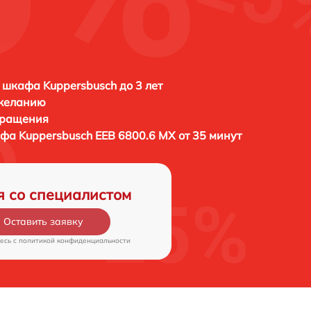
 шкафа Kuppersbusch до 3 лет
 желанию
бращения
афа
Kuppersbusch EEB 6800.6 MX от 35 минут
я со специалистом
Оставить заявку
есь c
политикой конфиденциальности