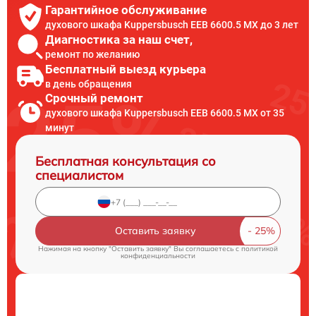
Гарантийное обслуживание
духового шкафа Kuppersbusch EEB 6600.5 MX до 3 лет
Диагностика за наш счет,
ремонт по желанию
Бесплатный выезд курьера
в день обращения
Срочный ремонт
духового шкафа Kuppersbusch EEB 6600.5 MX от 35
минут
Бесплатная консультация со
специалистом
Оставить заявку
Нажимая на кнопку "Оставить заявку" Вы соглашаетесь c
политикой
конфиденциальности