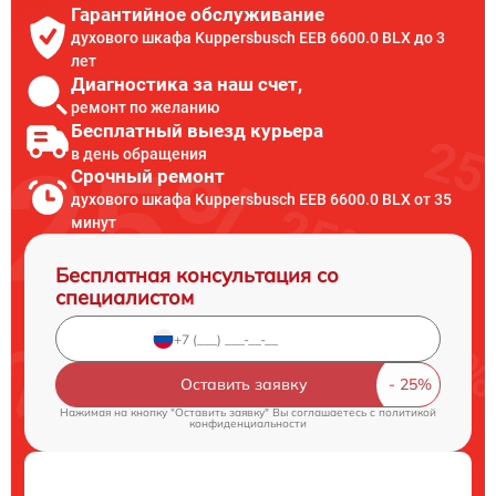
Гарантийное обслуживание
духового шкафа Kuppersbusch EEB 6600.0 BLX до 3
лет
Диагностика за наш счет,
ремонт по желанию
Бесплатный выезд курьера
в день обращения
Срочный ремонт
духового шкафа Kuppersbusch EEB 6600.0 BLX от 35
минут
Бесплатная консультация со
специалистом
Оставить заявку
Нажимая на кнопку "Оставить заявку" Вы соглашаетесь c
политикой
конфиденциальности