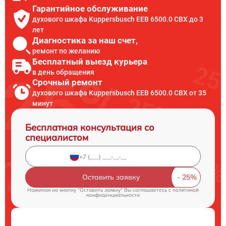
Гарантийное обслуживание
духового шкафа Kuppersbusch EEB 6500.0 CBX до 3
лет
Диагностика за наш счет,
ремонт по желанию
Бесплатный выезд курьера
в день обращения
Срочный ремонт
духового шкафа Kuppersbusch EEB 6500.0 CBX от 35
минут
Бесплатная консультация со
специалистом
Оставить заявку
Нажимая на кнопку "Оставить заявку" Вы соглашаетесь c
политикой
конфиденциальности