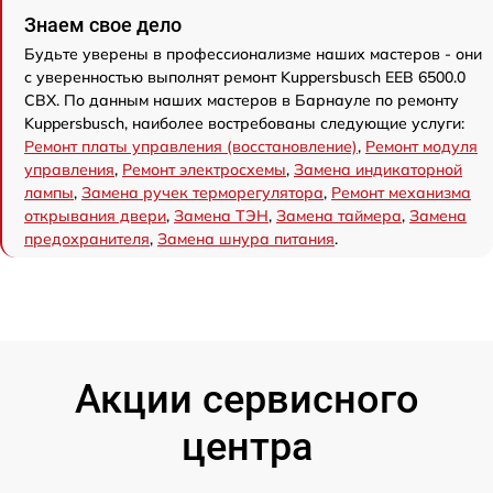
Знаем свое дело
Будьте уверены в профессионализме наших мастеров - они
с уверенностью выполнят ремонт Kuppersbusch EEB 6500.0
CBX. По данным наших мастеров в Барнауле по ремонту
Kuppersbusch, наиболее востребованы следующие услуги:
Ремонт платы управления (восстановление)
,
Ремонт модуля
управления
,
Ремонт электросхемы
,
Замена индикаторной
лампы
,
Замена ручек терморегулятора
,
Ремонт механизма
открывания двери
,
Замена ТЭН
,
Замена таймера
,
Замена
предохранителя
,
Замена шнура питания
.
Акции сервисного
центра