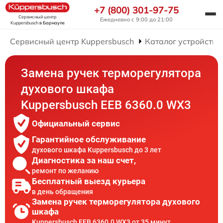
+7 (800) 301-97-75
Сервисный центр
Ежедневно с 9:00 до 21:00
Kuppersbusch
в Барнауле
Сервисный центр Kuppersbusch
Каталог устройств
Замена ручек терморегулятора
духового шкафа
Kuppersbusch EEB 6360.0 WX3
Официальный сервис
Гарантийное обслуживание
духового шкафа Kuppersbusch до 3 лет
Диагностика за наш счет,
ремонт по желанию
Бесплатный выезд курьера
в день обращения
Замена ручек терморегулятора духового
шкафа
Kuppersbusch EEB 6360.0 WX3 от 35 минут