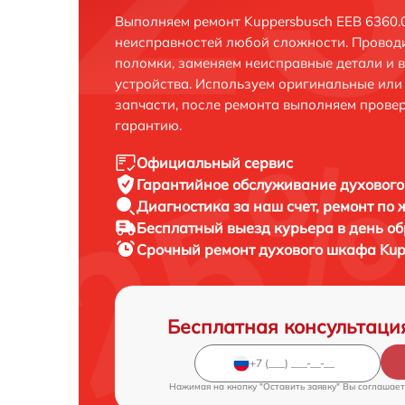
Выполняем ремонт Kuppersbusch EEB 6360.0
неисправностей любой сложности. Проводи
поломки, заменяем неисправные детали и 
устройства. Используем оригинальные ил
запчасти, после ремонта выполняем прове
гарантию.
Официальный сервис
Гарантийное обслуживание
духового
Диагностика за наш счет,
ремонт по
Бесплатный выезд курьера
в день о
Срочный ремонт
духового шкафа Kupp
Бесплатная консультаци
Нажимая на кнопку "Оставить заявку" Вы соглашает