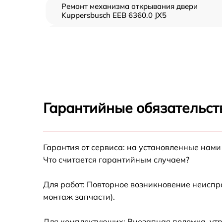
Ремонт механизма открывания двери
Kuppersbusch EEB 6360.0 JX5
Замена ТЭН Kuppersbusch EEB 6360.0 JX5
Замена таймера Kuppersbusch EEB 6360.0
JX5
Замена предохранителя Kuppersbusch EEB
6360.0 JX5
Гарантийные обязательст
Замена шнура питания Kuppersbusch EEB
6360.0 JX5
Замена термодатчика Kuppersbusch EEB
Гарантия от сервиса: на установленные нами
6360.0 JX5
Что считается гарантийным случаем?
Замена панели управления Kuppersbusch
EEB 6360.0 JX5
Для работ: Повторное возникновение неиспр
монтаж запчасти).
Для комплектующих: Внезапная поломка, утр