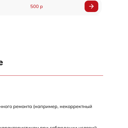
500 р
1200 р
500 р
700 р
е
500 р
900 р
1500 р
енного ремонта (например, некорректный
 характеристикам при соблюдении условий