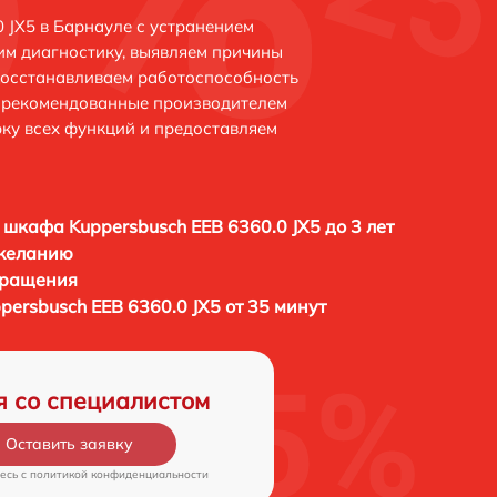
 JX5 в Барнауле с устранением
м диагностику, выявляем причины
восстанавливаем работоспособность
и рекомендованные производителем
рку всех функций и предоставляем
 шкафа Kuppersbusch EEB 6360.0 JX5 до 3 лет
 желанию
бращения
ersbusch EEB 6360.0 JX5 от 35 минут
я со специалистом
Оставить заявку
есь c
политикой конфиденциальности