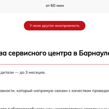
от 60 мин
от 60 мин
У меня другая неисправность
от 60 мин
от 60 мин
ва сервисного центра в Барнаул
от 60 мин
 детали — до 3 месяцев.
от 60 мин
от 60 мин
авности, который напрямую связан с качеством провед
ата работоспособности или несоответствие заявленным