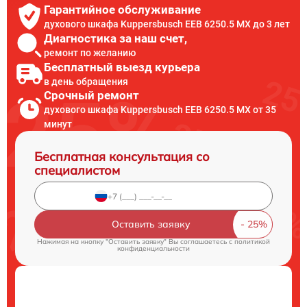
Гарантийное обслуживание
духового шкафа Kuppersbusch EEB 6250.5 MX до 3 лет
Диагностика за наш счет,
ремонт по желанию
Бесплатный выезд курьера
в день обращения
Срочный ремонт
духового шкафа Kuppersbusch EEB 6250.5 MX от 35
минут
Бесплатная консультация со
специалистом
Оставить заявку
Нажимая на кнопку "Оставить заявку" Вы соглашаетесь c
политикой
конфиденциальности