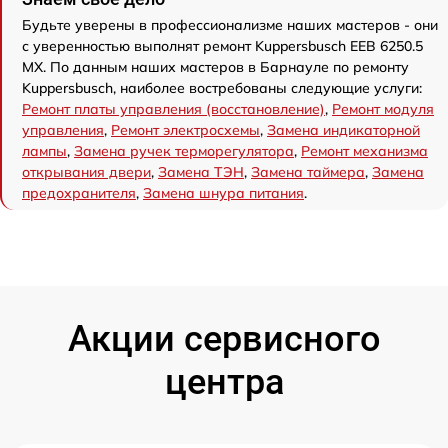
Будьте уверены в профессионализме наших мастеров - они
с уверенностью выполнят ремонт Kuppersbusch EEB 6250.5
MX. По данным наших мастеров в Барнауле по ремонту
Kuppersbusch, наиболее востребованы следующие услуги:
Ремонт платы управления (восстановление)
,
Ремонт модуля
управления
,
Ремонт электросхемы
,
Замена индикаторной
лампы
,
Замена ручек терморегулятора
,
Ремонт механизма
открывания двери
,
Замена ТЭН
,
Замена таймера
,
Замена
предохранителя
,
Замена шнура питания
.
Акции сервисного
центра