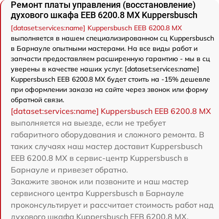
Ремонт платы управления (восстановление)
духового шкафа EEB 6200.8 MX Kuppersbusch
[dataset:services:name] Kuppersbusch EEB 6200.8 MX
выполняется в нашем специализированном сц Kuppersbusch
в Барнауле опытными мастерами. На все виды работ и
запчасти предоставляем расширенную гарантию - мы в сц
уверены в качестве наших услуг. [dataset:services:name]
Kuppersbusch EEB 6200.8 MX будет стоить на -15% дешевле
при оформлении заказа на сайте через звонок или форму
обратной связи.
[dataset:services:name] Kuppersbusch EEB 6200.8 MX
выполняется на выезде, если не требует
габаритного оборудования и сложного ремонта. В
таких случаях наш мастер доставит Kuppersbusch
EEB 6200.8 MX в сервис-центр Kuppersbusch в
Барнауле и привезет обратно.
Закажите звонок или позвоните и наш мастер
сервисного центра Kuppersbusch в Барнауле
проконсультирует и рассчитает стоимость работ над
духового шкафа Kuppersbusch EEB 6200.8 MX.