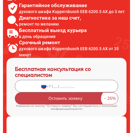
Гарантийное обслуживание
духового шкафа Kuppersbusch EEB 6200.5 AX до 3 лет
Диагностика за наш счет,
ремонт по желанию
Бесплатный выезд курьера
в день обращения
Срочный ремонт
духового шкафа Kuppersbusch EEB 6200.5 AX от 35
минут
Бесплатная консультация со
специалистом
Оставить заявку
Нажимая на кнопку "Оставить заявку" Вы соглашаетесь c
политикой
конфиденциальности