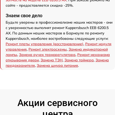
запчасть на модель EEB 6200.5 AX
. При заказе ремонта на
сайте - предоставляется скидка -25%.
Знаем свое дело
Будьте уверены в профессионализме наших мастеров - они
с уверенностью выполнят ремонт Kuppersbusch EEB 6200.5
AX. По данным наших мастеров в Барнауле по ремонту
Kuppersbusch, наиболее востребованы следующие услуги:
Ремонт платы управления (восстановление)
,
Ремонт модуля
управления
,
Ремонт электросхемы
,
Замена индикаторной
лампы
,
Замена ручек терморегулятора
,
Ремонт механизма
открывания двери
,
Замена ТЭН
,
Замена таймера
,
Замена
предохранителя
,
Замена шнура питания
.
Акции сервисного
центра