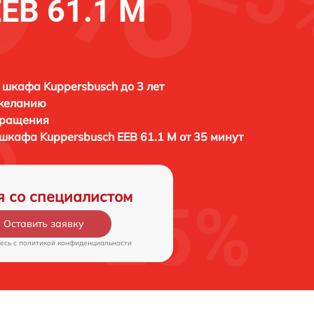
EEB 61.1 M
 шкафа Kuppersbusch до 3 лет
 желанию
бращения
о шкафа
Kuppersbusch EEB 61.1 M от 35 минут
я со специалистом
Оставить заявку
есь c
политикой конфиденциальности